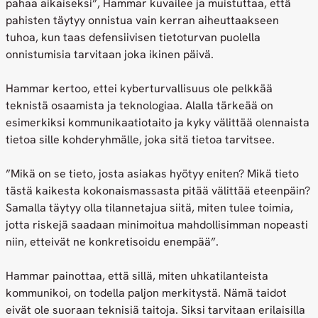
pahaa aikaiseksi”, Hammar kuvailee ja muistuttaa, että
pahisten täytyy onnistua vain kerran aiheuttaakseen
tuhoa, kun taas defensiivisen tietoturvan puolella
onnistumisia tarvitaan joka ikinen päivä.
Hammar kertoo, ettei kyberturvallisuus ole pelkkää
teknistä osaamista ja teknologiaa. Alalla tärkeää on
esimerkiksi kommunikaatiotaito ja kyky välittää olennaista
tietoa sille kohderyhmälle, joka sitä tietoa tarvitsee.
”Mikä on se tieto, josta asiakas hyötyy eniten? Mikä tieto
tästä kaikesta kokonaismassasta pitää välittää eteenpäin?
Samalla täytyy olla tilannetajua siitä, miten tulee toimia,
jotta riskejä saadaan minimoitua mahdollisimman nopeasti
niin, etteivät ne konkretisoidu enempää”.
Hammar painottaa, että sillä, miten uhkatilanteista
kommunikoi, on todella paljon merkitystä. Nämä taidot
eivät ole suoraan teknisiä taitoja. Siksi tarvitaan erilaisilla