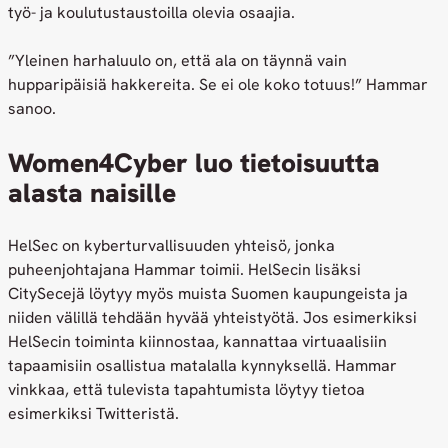
työ- ja koulutustaustoilla olevia osaajia.
”Yleinen harhaluulo on, että ala on täynnä vain
hupparipäisiä hakkereita. Se ei ole koko totuus!” Hammar
sanoo.
Women4Cyber luo tietoisuutta
alasta naisille
HelSec on kyberturvallisuuden yhteisö, jonka
puheenjohtajana Hammar toimii. HelSecin lisäksi
CitySecejä löytyy myös muista Suomen kaupungeista ja
niiden välillä tehdään hyvää yhteistyötä. Jos esimerkiksi
HelSecin toiminta kiinnostaa, kannattaa virtuaalisiin
tapaamisiin osallistua matalalla kynnyksellä. Hammar
vinkkaa, että tulevista tapahtumista löytyy tietoa
esimerkiksi Twitteristä.