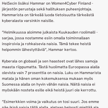
HelSecin lisäksi Hammar on Women4Cyber Finland -
järjestön perustaja sekä hallituksen puheenjohtaja.
Hammarista on tärkeää luoda tietoisuutta tärkeästä
kyberalasta varsinkin naisille.
”Helmikuussa aloimme julkaista Kuukauden roolimalli -
sarjaa, jossa nostamme esiin omalla toiminnallaan
inspiroivia ja rohkaisevia naisia. Tämä tekee heistä
helpommin lähestyttäviä”, Hammar kertoo.
Kyberala on globaali ja sen haasteet ovat lähes samoja
maasta riippumatta. Tästä huolimatta Euroopassa alalla
olevista vain 7 prosenttia on naisia. Luku on Hammarista
matala ja hänen oman kokemuksensa mukaan myös
Suomessa alalla on hyvin vähän naisia. Näitä naisia ei
myöskään nosteta esille eikä heistä juuri ole kerrottu.
”Esimerkkien voima ja vaikutus on tosi suuri. Jos emme
näe ikinä naisia tällä alalla, aletaan helposti mieltää ala