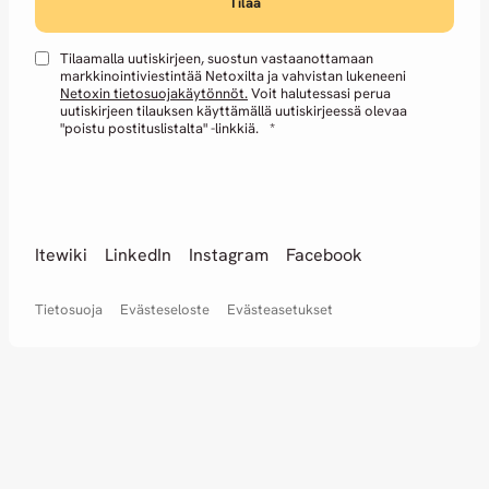
Tilaamalla uutiskirjeen, suostun vastaanottamaan
markkinointiviestintää Netoxilta ja vahvistan lukeneeni
Netoxin tietosuojakäytönnöt.
Voit halutessasi perua
uutiskirjeen tilauksen käyttämällä uutiskirjeessä olevaa
"poistu postituslistalta" -linkkiä.
*
Itewiki
LinkedIn
Instagram
Facebook
Tietosuoja
Evästeseloste
Evästeasetukset