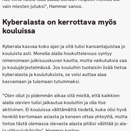
vain miesten jutuksi”, Hammar sanoo.
Kyberalasta on kerrottava myös
kouluissa
Kyberala kasvaa koko ajan ja sitä tulisi kansantajuistaa jo
kouluista asti. Monella alalla houkuttelevuus syntyy
nimenomaan julkisuuskuvan kautta, mutta vaikutuksia saa
jo koulujärjestelmässä. Jos kouluihin tuotaisiin lisää tietoa
kyberalasta ja koulutuksista, se voisi auttaa alaa
kasvamaan ja tulemaan tutummaksi.
”Olen ollut jo pidemmän aikaa sitä mieltä, että kaikkien
alalla olevien tulisi jalkautua kouluihin ja olla itse
aktiivinen. Ei kouluissa välttämättä tiedetä, kuka olisi hyvä
henkilö kertomaan asiasta ja keneen ottaa yhteyttä, mutta
tietoa tästä olemassa olevasta alasta pitäisi välittää jo ala-
ja yläkouluikäisille”, Hammar kertoo.