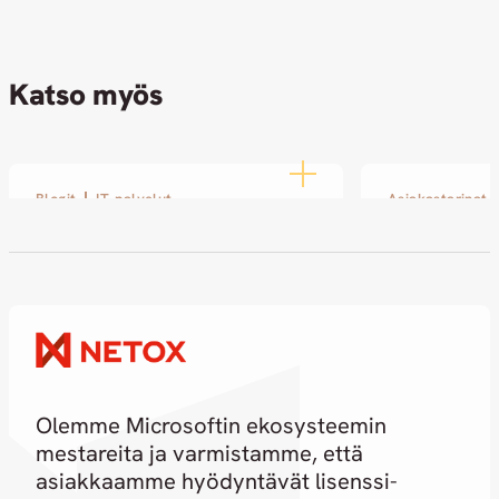
Katso myös
Blogit
IT-palvelut
Asiakastarinat
Disobey 2026: Netox näkyi
SOLin ja Ne
ja kuului kyberin ytimessä
kasvoi pien
pitkäjäntei
19.02.2026
kumppanuu
18.02.2026
Olemme Microsoftin ekosysteemin
mestareita ja varmistamme, että
asiakkaamme hyödyntävät lisenssi-