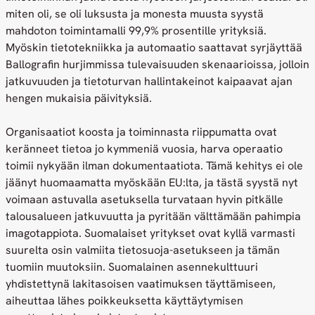
miten oli, se oli luksusta ja monesta muusta syystä
mahdoton toimintamalli 99,9% prosentille yrityksiä.
Myöskin tietotekniikka ja automaatio saattavat syrjäyttää
Ballografin hurjimmissa tulevaisuuden skenaarioissa, jolloin
jatkuvuuden ja tietoturvan hallintakeinot kaipaavat ajan
hengen mukaisia päivityksiä.
Organisaatiot koosta ja toiminnasta riippumatta ovat
keränneet tietoa jo kymmeniä vuosia, harva operaatio
toimii nykyään ilman dokumentaatiota. Tämä kehitys ei ole
jäänyt huomaamatta myöskään EU:lta, ja tästä syystä nyt
voimaan astuvalla asetuksella turvataan hyvin pitkälle
talousalueen jatkuvuutta ja pyritään välttämään pahimpia
imagotappiota. Suomalaiset yritykset ovat kyllä varmasti
suurelta osin valmiita tietosuoja-asetukseen ja tämän
tuomiin muutoksiin. Suomalainen asennekulttuuri
yhdistettynä lakitasoisen vaatimuksen täyttämiseen,
aiheuttaa lähes poikkeuksetta käyttäytymisen