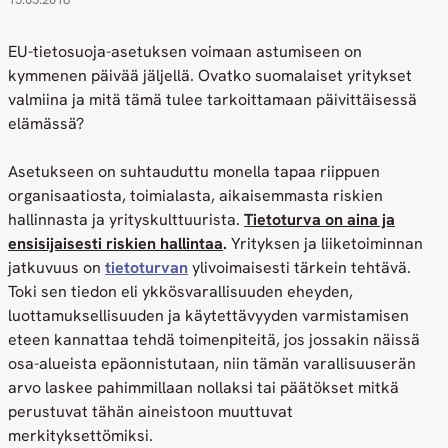
EU-tietosuoja-asetuksen voimaan astumiseen on
kymmenen päivää jäljellä. Ovatko suomalaiset yritykset
valmiina ja mitä tämä tulee tarkoittamaan päivittäisessä
elämässä?
Asetukseen on suhtauduttu monella tapaa riippuen
organisaatiosta, toimialasta, aikaisemmasta riskien
hallinnasta ja yrityskulttuurista.
Tietoturva on aina ja
ensisijaisesti riskien hallintaa
.
Yrityksen ja liiketoiminnan
jatkuvuus on
tietoturvan
ylivoimaisesti tärkein tehtävä.
Toki sen tiedon eli ykkösvarallisuuden eheyden,
luottamuksellisuuden ja käytettävyyden varmistamisen
eteen kannattaa tehdä toimenpiteitä, jos jossakin näissä
osa-alueista epäonnistutaan, niin tämän varallisuuserän
arvo laskee pahimmillaan nollaksi tai päätökset mitkä
perustuvat tähän aineistoon muuttuvat
merkityksettömiksi.