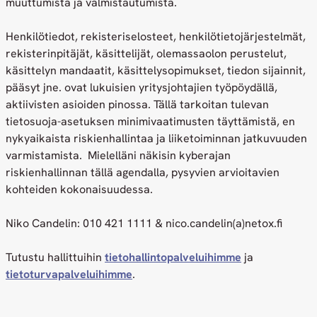
muuttumista ja valmistautumista.
Henkilötiedot, rekisteriselosteet, henkilötietojärjestelmät,
rekisterinpitäjät, käsittelijät, olemassaolon perustelut,
käsittelyn mandaatit, käsittelysopimukset, tiedon sijainnit,
pääsyt jne. ovat lukuisien yritysjohtajien työpöydällä,
aktiivisten asioiden pinossa. Tällä tarkoitan tulevan
tietosuoja-asetuksen minimivaatimusten täyttämistä, en
nykyaikaista riskienhallintaa ja liiketoiminnan jatkuvuuden
varmistamista. Mielelläni näkisin kyberajan
riskienhallinnan tällä agendalla, pysyvien arvioitavien
kohteiden kokonaisuudessa.
Niko Candelin: 010 421 1111 & nico.candelin(a)netox.fi
Tutustu hallittuihin
tietohallintopalveluihimme
ja
tietoturvapalveluihimme
.