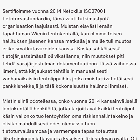
Sertifioimme vuonna 2014 Netoxilla ISO27001
tietoturvastandardin, tämä vaati tutkimustyötä
organisaation laajuisesti. Muistan elävästi erään
tapahtuman Wienin lentokentällä, kun olimme toisen
hallituksen jäsenen kanssa matkalla ja meille tuli muutos
erikoismatkatavaroiden kanssa. Koska sähköisessä
tietojärjestelmässä oli vikatilanne, niin muutokset piti
tehdä varajärjestelmän dokumentaatioon. Tässä vaiheessa
ilmeni, että kirjaukset tehtäisiin manuaalisesti
vanhanaikaisiin lentolippuihin, jotka muistuttivat etäisesti
pankkishekkejä ja tätä kokonaisuutta hallinnoi ihmiset.
Mietin siinä odotellessa, onko vuonna 2014 kansainvälisellä
lentokentällä henkilöitä, jotka kirjoittavat kaikki lentoliput
käsin vai onko tuo lentoyhtiön oma riskienhallintakeino ja
olisiko mahdollisesti edes olemassa tuon
tietoturvallisempaa ja varmempaa tapaa toteuttaa
liiketoiminnan jatkuvuutta kyseisen järjestelmän osalta. Oli