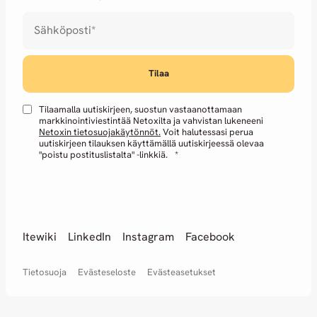
Sähköposti
*
Tilaamalla uutiskirjeen, suostun vastaanottamaan
markkinointiviestintää Netoxilta ja vahvistan lukeneeni
Netoxin tietosuojakäytönnöt.
Voit halutessasi perua
uutiskirjeen tilauksen käyttämällä uutiskirjeessä olevaa
"poistu postituslistalta" -linkkiä.
*
Itewiki
LinkedIn
Instagram
Facebook
Tietosuoja
Evästeseloste
Evästeasetukset