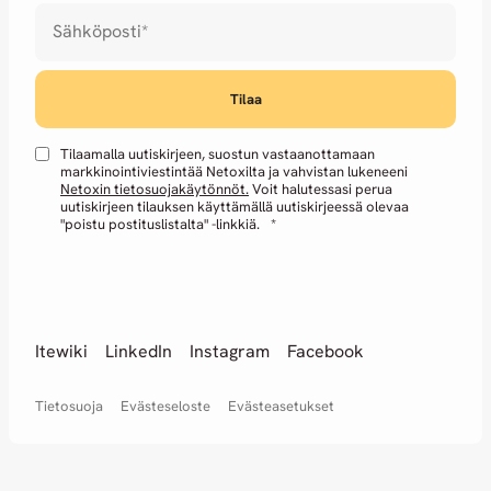
Sähköposti
*
Tilaamalla uutiskirjeen, suostun vastaanottamaan
markkinointiviestintää Netoxilta ja vahvistan lukeneeni
Netoxin tietosuojakäytönnöt.
Voit halutessasi perua
uutiskirjeen tilauksen käyttämällä uutiskirjeessä olevaa
"poistu postituslistalta" -linkkiä.
*
Itewiki
LinkedIn
Instagram
Facebook
Tietosuoja
Evästeseloste
Evästeasetukset