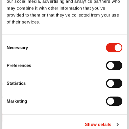
tietoturvatestaus
our social media, advertising and analytics partners who
may combine it with other information that you’ve
provided to them or that they’ve collected from your use
of their services.
IT-infrastruktuurin
tietoturvatestaus
Consent
Necessary
Selection
Preferences
Tutustu
Statistics
tietoturvapalveluihimme
Marketing
Katso myös
Show details