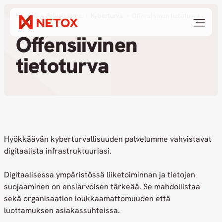
Etusivu
Palvelumme
Kyberturva­
Offensiivinen tietoturva
Offensiivinen
tietoturva
Hyökkäävän kyberturvallisuuden palvelumme vahvistavat
digitaalista infrastruktuuriasi.
Digitaalisessa ympäristössä liiketoiminnan ja tietojen
suojaaminen on ensiarvoisen tärkeää. Se mahdollistaa
sekä organisaation loukkaamattomuuden että
luottamuksen asiakassuhteissa.