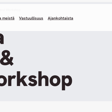
trol Workshop
a meistä
Vastuullisuus
Ajankohtaista
a
 &
orkshop