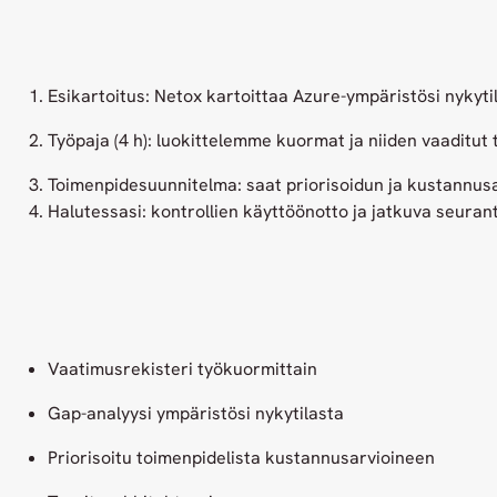
Esikartoitus: Netox kartoittaa Azure-ympäristösi nykyt
Työpaja (4 h): luokittelemme kuormat ja niiden vaaditut
Toimenpidesuunnitelma: saat priorisoidun ja kustannus
Halutessasi: kontrollien käyttöönotto ja jatkuva seuran
Vaatimusrekisteri työkuormittain
Gap-analyysi ympäristösi nykytilasta
Priorisoitu toimenpidelista kustannusarvioineen