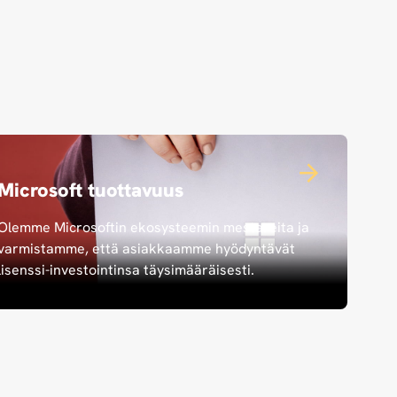
Microsoft tuottavuus
Olemme Microsoftin ekosysteemin mestareita ja
varmistamme, että asiakkaamme hyödyntävät
lisenssi-investointinsa täysimääräisesti.