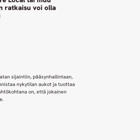
n ratkaisu voi olla
u
tan sijaintiin, pääsynhallintaan,
nnistaa nykytilan aukot ja tuottaa
ähtökohtana on, että jokainen
e.