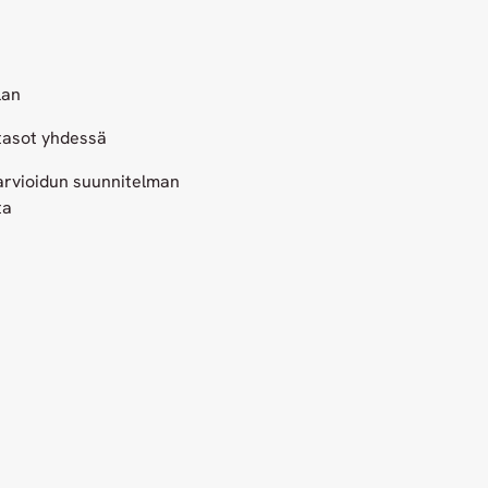
ilan
 tasot yhdessä
arvioidun suunnitelman
ta