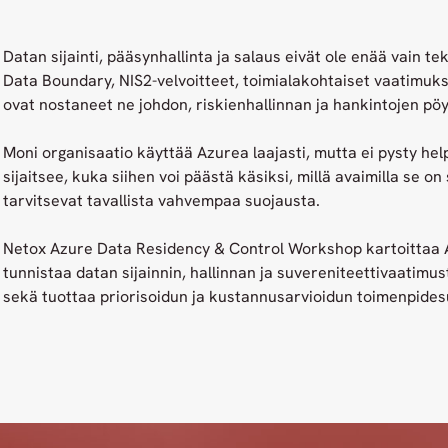
Datan sijainti, pääsynhallinta ja salaus eivät ole enää vain te
Data Boundary, NIS2-velvoitteet, toimialakohtaiset vaatimuks
ovat nostaneet ne johdon, riskienhallinnan ja hankintojen pöy
Moni organisaatio käyttää Azurea laajasti, mutta ei pysty he
sijaitsee, kuka siihen voi päästä käsiksi, millä avaimilla se o
tarvitsevat tavallista vahvempaa suojausta.
Netox Azure Data Residency & Control Workshop kartoittaa A
tunnistaa datan sijainnin, hallinnan ja suvereniteettivaatimu
sekä tuottaa priorisoidun ja kustannusarvioidun toimenpide