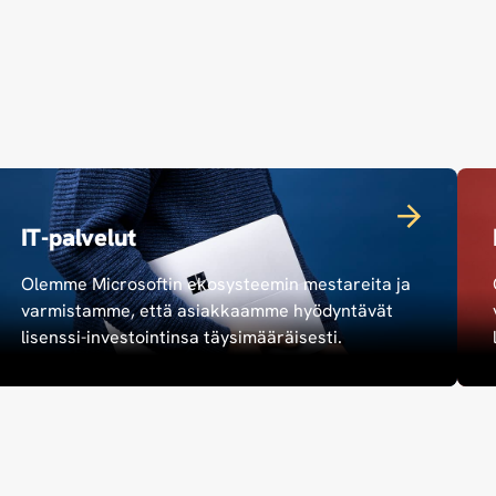
IT-palvelut
Olemme Microsoftin ekosysteemin mestareita ja
varmistamme, että asiakkaamme hyödyntävät
lisenssi-investointinsa täysimääräisesti.