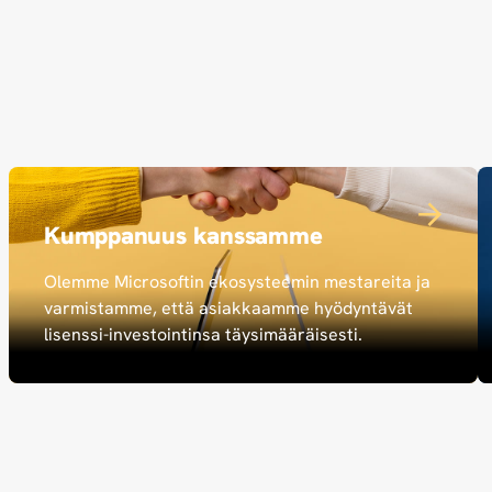
Kumppanuus kanssamme
Olemme Microsoftin ekosysteemin mestareita ja
varmistamme, että asiakkaamme hyödyntävät
lisenssi-investointinsa täysimääräisesti.