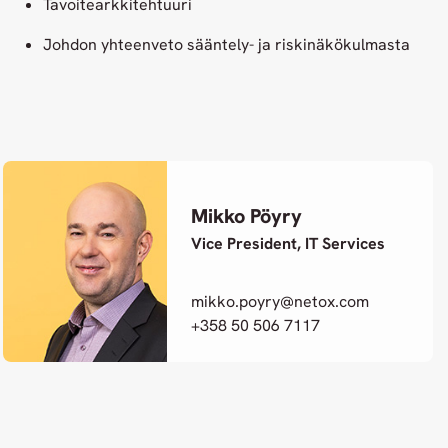
Tavoitearkkitehtuuri
Johdon yhteenveto sääntely- ja riskinäkökulmasta
Mikko Pöyry
Vice President, IT Services
mikko.poyry@netox.com
+358 50 506 7117