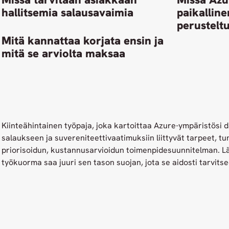
hallitsemia salausavaimia
paikalline
perustelt
Mitä kannattaa korjata ensin ja
mitä se arviolta maksaa
Kiinteähintainen työpaja, joka kartoittaa Azure-ympäristösi da
salaukseen ja suvereniteettivaatimuksiin liittyvät tarpeet, tu
priorisoidun, kustannusarvioidun toimenpidesuunnitelman. L
työkuorma saa juuri sen tason suojan, jota se aidosti tarvitse