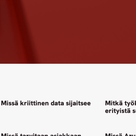
Missä kriittinen data sijaitsee
Mitkä työ
erityistä 
Missä tarvitaan asiakkaan
Missä Azu