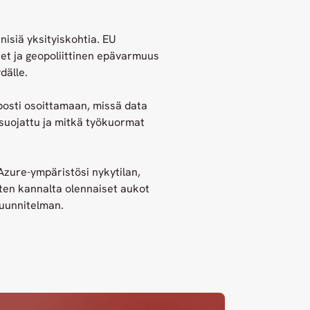
knisiä yksityiskohtia. EU
et ja geopoliittinen epävarmuus
dälle.
lposti osoittamaan, missä data
n suojattu ja mitkä työkuormat
zure-ympäristösi nykytilan,
sten kannalta olennaiset aukot
suunnitelman.