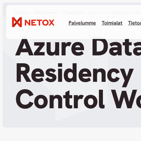
Etusivu
Palvelumme
IT-palvelut
Azure Data Residency & Con
Palvelumme
Toimialat
Tieto
Azure Dat
Residency
Control W