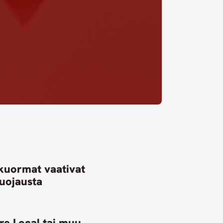
kuormat vaativat
suojausta
re Local tai muu