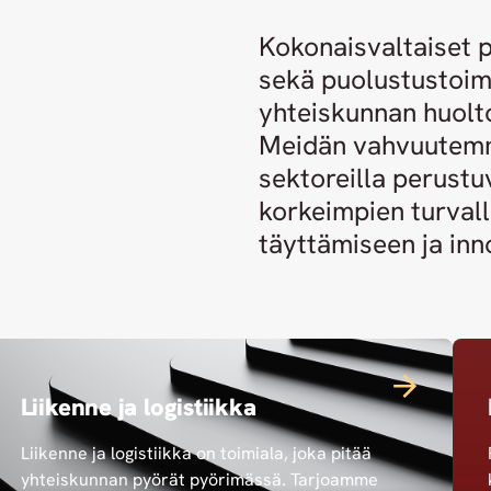
Kokonaisvaltaiset p
sekä puolustustoimi
yhteiskunnan huol
Meidän vahvuutemme 
sektoreilla perust
korkeimpien turval
täyttämiseen ja inno
Liikenne ja logistiikka
Liikenne ja logistiikka on toimiala, joka pitää
yhteiskunnan pyörät pyörimässä. Tarjoamme