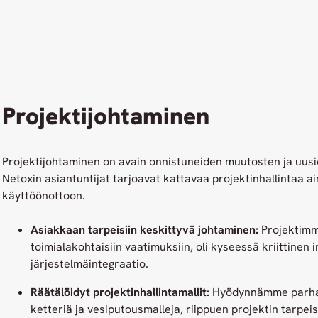
Projektijohtaminen
Projektijohtaminen on avain onnistuneiden muutosten ja uusi
Netoxin asiantuntijat tarjoavat kattavaa projektinhallintaa a
käyttöönottoon.
Asiakkaan tarpeisiin keskittyvä johtaminen:
Projektimm
toimialakohtaisiin vaatimuksiin, oli kyseessä kriittinen i
järjestelmäintegraatio.
Räätälöidyt projektinhallintamallit:
Hyödynnämme parhaik
ketteriä ja vesiputousmalleja, riippuen projektin tarpeis