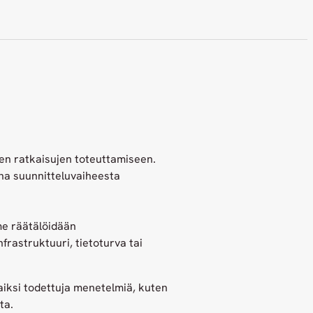
en ratkaisujen toteuttamiseen.
ina suunnitteluvaiheesta
e räätälöidään
nfrastruktuuri, tietoturva tai
si todettuja menetelmiä, kuten
ta.