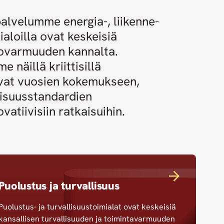
alvelumme energia-, liikenne-
aloilla ovat keskeisiä
tovarmuuden kannalta.
näillä kriittisillä
uvat vuosien kokemukseen,
lisuusstandardien
vatiivisiin ratkaisuihin.
Puolustus ja turvallisuus
Puolustus- ja turvallisuustoimialat ovat keskeisiä
kansallisen turvallisuuden ja toimintavarmuuden