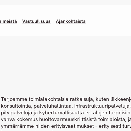
a meistä
Vastuullisuus
Ajankohtaista
Tarjoamme toimialakohtaisia ratkaisuja, kuten liikkeen
konsultointia, palveluhallintaa, infrastruktuuripalveluja,
pilvipalveluja ja kyberturvallisuutta eri alojen tarpeisiin
vahva kokemus huoltovarmuuskriittisistä toimialoista, j
ymmärrämme niiden erityisvaatimukset – erityisesti tur