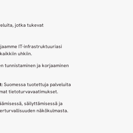
eluita, jotka tukevat
aamme IT-infrastruktuuriasi
aikkiin uhkiin.
n tunnistaminen ja korjaaminen
t:
Suomessa tuotettuja palveluita
mmat tietoturvavaatimukset.
ämisessä, säilyttämisessä ja
berturvallisuuden näkökulmasta.