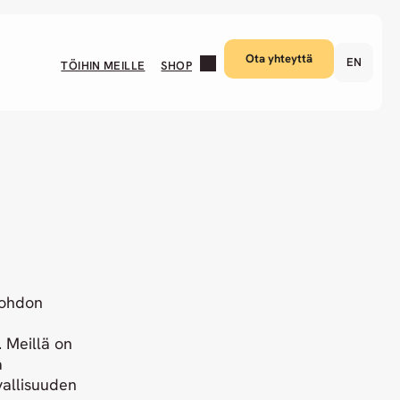
Ota yhteyttä
EN
TÖIHIN MEILLE
SHOP
johdon
. Meillä on
a
vallisuuden