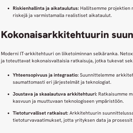
Riskienhallinta ja aikataulutus:
Hallitsemme projektien 
riskejä ja varmistamalla realistiset aikataulut.
Kokonaisarkkitehtuurin suun
Moderni IT-arkkitehtuuri on liiketoiminnan selkäranka. Netox
ja toteuttavat kokonaisvaltaisia ratkaisuja, jotka tukevat sekä
Yhteensopivuus ja integraatio:
Suunnittelemme arkkiteht
saumattomasti eri järjestelmät ja teknologiat.
Joustava ja skaalautuva arkkitehtuuri:
Ratkaisumme mu
kasvuun ja muuttuvaan teknologiseen ympäristöön.
Tietoturvalliset ratkaisut:
Arkkitehtuurin suunnittelus
tietoturvavaatimukset, jotta yrityksen data ja prosessit