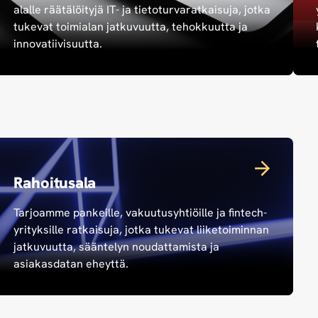
alalle räätälöityjä IT- ja tietoturvaratkaisuja, jotka
tukevat toimialan jatkuvuutta, tehokkuutta ja
innovatiivisuutta.
Rahoitusala
Tarjoamme pankeille, vakuutusyhtiöille ja fintech-
yrityksille ratkaisuja, jotka tukevat liiketoiminnan
jatkuvuutta, sääntelyn noudattamista ja
asiakasdatan eheyttä.