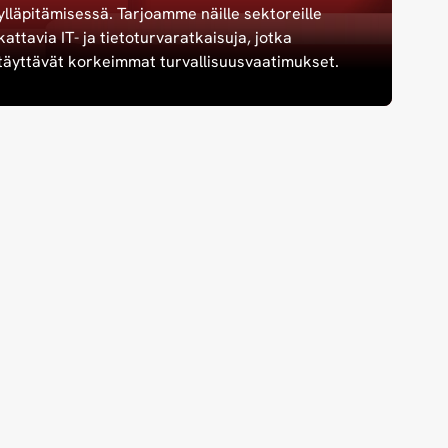
ylläpitämisessä. Tarjoamme näille sektoreille
kattavia IT- ja tietoturvaratkaisuja, jotka
täyttävät korkeimmat turvallisuusvaatimukset.