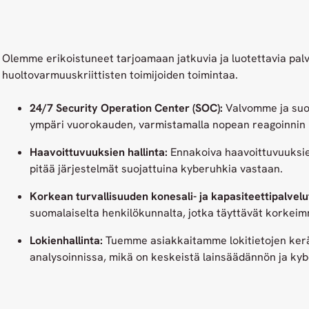
Olemme erikoistuneet tarjoamaan jatkuvia ja luotettavia palv
huoltovarmuuskriittisten toimijoiden toimintaa.
24/7 Security Operation Center (SOC):
Valvomme ja suoj
ympäri vuorokauden, varmistamalla nopean reagoinnin k
Haavoittuvuuksien hallinta:
Ennakoiva haavoittuvuuksie
pitää järjestelmät suojattuina kyberuhkia vastaan.
Korkean turvallisuuden konesali- ja kapasiteettipalvelu
suomalaiselta henkilökunnalta, jotka täyttävät korkei
Lokienhallinta:
Tuemme asiakkaitamme lokitietojen kerä
analysoinnissa, mikä on keskeistä lainsäädännön ja ky