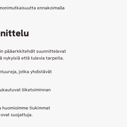
monimutkaisuutta ennakoimalla
nittelu
in pääarkkitehdit suunnittelevat
 nykyisiä että tulevia tarpeita.
uureja, jotka yhdistävät
kautuvat liiketoiminnan
sa huomioimme tiukimmat
 ovat suojattuja.