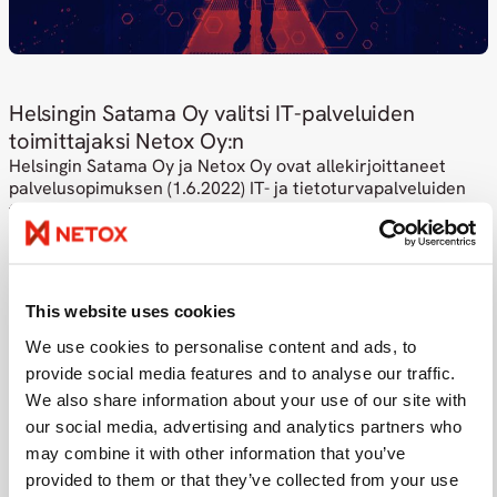
Helsingin Satama Oy valitsi IT-palveluiden
toimittajaksi Netox Oy:n
Helsingin Satama Oy ja Netox Oy ovat allekirjoittaneet
palvelusopimuksen (1.6.2022) IT- ja tietoturvapalveluiden
tuottamisesta. Hankinnan kohteena ovat palvelin- ja
kapasiteettipalvelut, verkkopalvelut, tietoturvapalvelut ja
loppukäyttäjäpalvelut
Liikenne ja logistiikka
This website uses cookies
We use cookies to personalise content and ads, to
Kaikki asiakastarinamme
provide social media features and to analyse our traffic.
We also share information about your use of our site with
our social media, advertising and analytics partners who
may combine it with other information that you’ve
Muut toimialamme
provided to them or that they’ve collected from your use