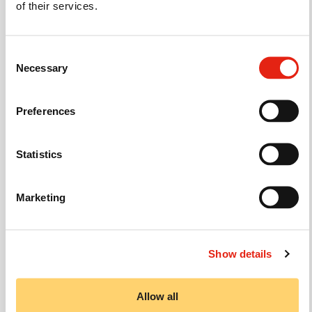
of their services.
Tutustu myös muihin toimialoihimme
Consent
Necessary
Selection
Katso toimiala
Preferences
Energia ja vesi
Statistics
Marketing
Katso toimiala
Show details
Puolustus ja
turvallisuus
Allow all