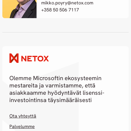
mikko.poyry@netox.com
+358 50 506 7117
Olemme Microsoftin ekosysteemin
mestareita ja varmistamme, että
asiakkaamme hyödyntävät lisenssi-
investointinsa täysimääräisesti
Ota yhteyttä
Palvelumme