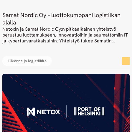
Samat Nordic Oy – luottokumppani logistiikan
alalla
Netoxin ja Samat Nordic Oy:n pitkäaikainen yhteistyö
perustuu luottamukseen, innovaatioihin ja saumattomiin IT-
ja kyberturvaratkaisuihin. Yhteistyö tukee Samatin
kriittisiä logistiikkatoimintoja ympäri vuorokauden.
Liikenne ja logistiikka