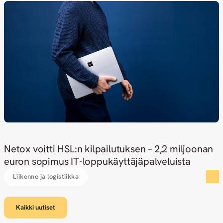
Netox voitti HSL:n kilpailutuksen – 2,2 miljoonan
euron sopimus IT-loppukäyttäjäpalveluista
Liikenne ja logistiikka
Kaikki uutiset