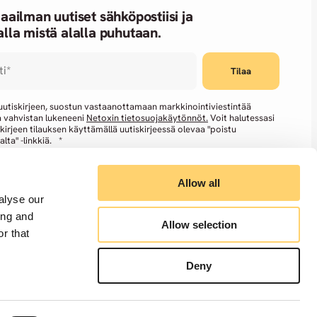
aailman uutiset sähköpostiisi ja
lla mistä alalla puhutaan.
ti
*
 uutiskirjeen, suostun vastaanottamaan markkinointiviestintää
a vahvistan lukeneeni
Netoxin tietosuojakäytönnöt.
Voit halutessasi
kirjeen tilauksen käyttämällä uutiskirjeessä olevaa "poistu
alta" -linkkiä.
*
Allow all
alyse our
ing and
Allow selection
r that
Deny
kedIn
Instagram
Facebook