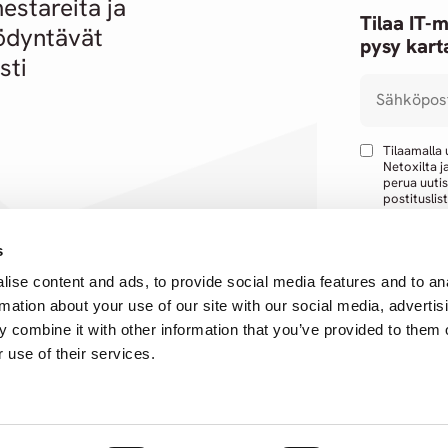
stareita ja
Tilaa IT-m
ödyntävät
pysy karta
sti
Sähköpos
Tilaamalla
Netoxilta j
perua uutis
postituslist
s
ise content and ads, to provide social media features and to an
rmation about your use of our site with our social media, advertis
 combine it with other information that you’ve provided to them o
 use of their services.
Itewiki
Lin