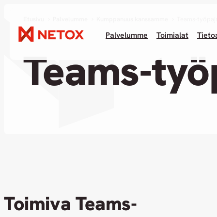
Etusivu
Palvelumme
Kumppanuus kanssamme
Teams-työpaj
Palvelumme
Toimialat
Tieto
Teams-työ
Toimiva Teams-