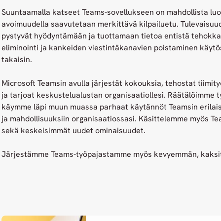
Suuntaamalla katseet Teams-sovellukseen on mahdollista luo
avoimuudella saavutetaan merkittävä kilpailuetu. Tulevaisuud
pystyvät hyödyntämään ja tuottamaan tietoa entistä tehokk
eliminointi ja kankeiden viestintäkanavien poistaminen käyt
takaisin.
Microsoft Teamsin avulla järjestät kokouksia, tehostat tiimit
ja tarjoat keskustelualustan organisaatiollesi. Räätälöimme 
käymme läpi muun muassa parhaat käytännöt Teamsin erilai
ja mahdollisuuksiin organisaatiossasi. Käsittelemme myös Te
sekä keskeisimmät uudet ominaisuudet.
Järjestämme Teams-työpajastamme myös kevyemmän, kaksitu