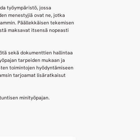
da työympäristö, jossa
en menestyjiä ovat ne, jotka
aammin. Päällekkäisen tekemisen
östä maksavat itsensä nopeasti
yötä sekä dokumenttien hallintaa
työpajan tarpeiden mukaan ja
sten toimintojen hyödyntämiseen
amsin tarjoamat lisäratkaisut
ntisen minityöpajan.