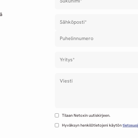
Sukunimi
*
ää
Sähköposti
*
Puhelinnumero
Yritys
*
Viesti
Tilaan Netoxin uutiskirjeen.
Hyväksyn henkilötietojeni käytön
tietosuo