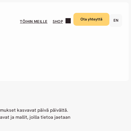
Ota yhteyttä
EN
TÖIHIN MEILLE
SHOP
timukset kasvavat päivä päivältä.
at ja mallit, joilla tietoa jaetaan