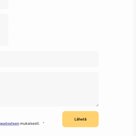
jaselosteen
mukaisesti.
*