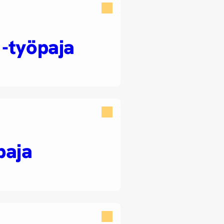
 -työpaja
paja