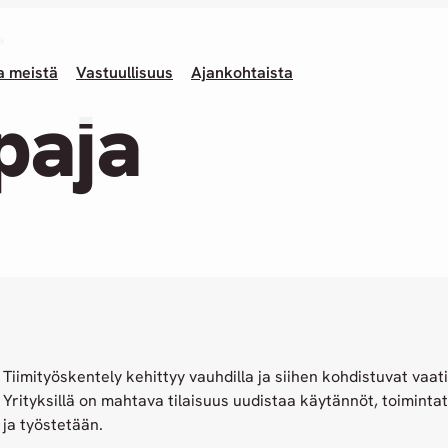
a
a meistä
Vastuullisuus
Ajankohtaista
paja
Tiimityöskentely kehittyy vauhdilla ja siihen kohdistuvat vaa
Yrityksillä on mahtava tilaisuus uudistaa käytännöt, toimintatav
ja työstetään.