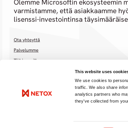
Olemme Microsoftin ekosysteemin me
varmistamme, että asiakkaamme hy
lisenssi-investointinsa täysimääräise
Ota yhteyttä
Palvelumme
Töihin meille
Shop
This website uses cookie
We use cookies to personal
traffic. We also share info
analytics partners who may
they’ve collected from your
Tietosuoja
Evästeseloste
Evästeasetukset