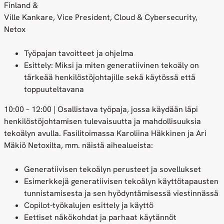
Finland &
Ville Kankare, Vice President, Cloud & Cybersecurity,
Netox
Työpajan tavoitteet ja ohjelma
Esittely: Miksi ja miten generatiivinen tekoäly on
tärkeää henkilöstöjohtajille sekä käytössä että
toppuuteltavana
10:00 – 12:00 | Osallistava työpaja, jossa käydään läpi
henkilöstöjohtamisen tulevaisuutta ja mahdollisuuksia
tekoälyn avulla. Fasilitoimassa Karoliina Häkkinen ja Ari
Mäkiö Netoxilta, mm. näistä aihealueista:
Generatiivisen tekoälyn perusteet ja sovellukset
Esimerkkejä generatiivisen tekoälyn käyttötapausten
tunnistamisesta ja sen hyödyntämisessä viestinnässä
Copilot-työkalujen esittely ja käyttö
Eettiset näkökohdat ja parhaat käytännöt