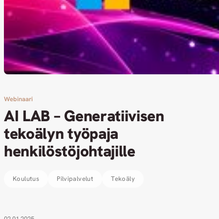
Webinaari
AI LAB – Generatiivisen
tekoälyn työpaja
henkilöstöjohtajille
Koulutus
Pilvipalvelut
Tekoäly
02.01.2025