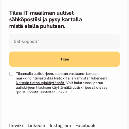
Tilaa IT-maailman uutiset
sähköpostiisi ja pysy kartalla
mistä alalla puhutaan.
Sähköposti
*
Tilaamalla uutiskirjeen, suostun vastaanottamaan
markkinointiviestintää Netoxilta ja vahvistan lukeneeni
Netoxin tietosuojakäytönnöt.
Voit halutessasi perua
uutiskirjeen tilauksen käyttämällä uutiskirjeessä olevaa
"poistu postituslistalta" -linkkiä.
*
Itewiki
LinkedIn
Instagram
Facebook