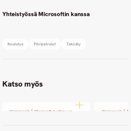
Yhteistyössä Microsoftin kanssa
Koulutus
Pilvipalvelut
Tekoäly
Katso myös
Webinaarit
Microsoft-tuottavuus
Webinaarit
Mi
Digitaalinen suvereniteetti &
AI Loves Le
US-riski – Webinaari
tekoäly ei 