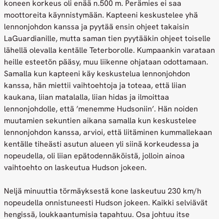
koneen korkeus oli enää n.500 m. Perämies ei saa
moottoreita käynnistymään. Kapteeni keskustelee yhä
lennonjohdon kanssa ja pyytää ensin ohjeet takaisin
LaGuardianille, mutta saman tien pyytääkin ohjeet toiselle
lähellä olevalla kentälle Teterborolle. Kumpaankin varataan
heille esteetön pääsy, muu liikenne ohjataan odottamaan.
Samalla kun kapteeni käy keskustelua lennonjohdon
kanssa, hän miettii vaihtoehtoja ja toteaa, että liian
kaukana, liian matalalla, liian hidas ja ilmoittaa
lennonjohdolle, että ’menemme Hudsoniin’. Hän noiden
muutamien sekuntien aikana samalla kun keskustelee
lennonjohdon kanssa, arvioi, että liitäminen kummallekaan
kentälle tiheästi asutun alueen yli siinä korkeudessa ja
nopeudella, oli liian epätodennäköistä, jolloin ainoa
vaihtoehto on laskeutua Hudson jokeen.
Neljä minuuttia törmäyksestä kone laskeutuu 230 km/h
nopeudella onnistuneesti Hudson jokeen. Kaikki selviävät
hengissä, loukkaantumisia tapahtuu. Osa johtuu itse