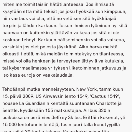
miten me toimittaisiin hätätilanteessa. Jos ihmiseltä
kysytään että mitä tekisit jos joku hyökkää sun kimppuun,
niin vastaus voi olla, että no vetäisen sitä hyökkääjää
turpiin ja lähden karkuun. Toisen ihmisen lyöminen nyrkillä
naamaan on kuitenkin yllättävän vaikeaa jos sitä ei ole
koskaan tehnyt. Karkuun pääseminenkin voi olla vaikeaa,
varsinkin jos olet pelosta jäykkänä. Aika harva meistä
oikeasti tietää, mikä meidän toimintakyky on tilanteessa,
missä voi olla henkeen ja terveyteen liittyviä vaikutuksia,
tai kybermaailmassa yrityksen liiketoiminnan jatkuvuus ja
iso kasa euroja on vaakalaudalla.
Tehdäänpä mutka menneisyyteen. New York, tammikuun
15. päivä 2009. US Airwaysin lento 1549, ’Cactus 1549’,
nousee La Guardianin kentältä suuntanaan Charlotte ja
Seattle, kyydissään 155 matkustajaa. Airbus 320:n
puikoissa on perämies Jeffrey Skiles. Erittäin kokenut, yli
15 000 lentotunnin lentäjä, tosin juuri tällä konetyypillä
vain reilut 30 tuntia takana. Vajaa kaksi minuuttia