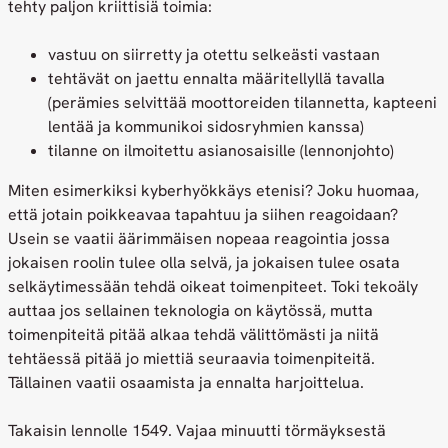
tehty paljon kriittisiä toimia:
vastuu on siirretty ja otettu selkeästi vastaan
tehtävät on jaettu ennalta määritellyllä tavalla
(perämies selvittää moottoreiden tilannetta, kapteeni
lentää ja kommunikoi sidosryhmien kanssa)
tilanne on ilmoitettu asianosaisille (lennonjohto)
Miten esimerkiksi kyberhyökkäys etenisi? Joku huomaa,
että jotain poikkeavaa tapahtuu ja siihen reagoidaan?
Usein se vaatii äärimmäisen nopeaa reagointia jossa
jokaisen roolin tulee olla selvä, ja jokaisen tulee osata
selkäytimessään tehdä oikeat toimenpiteet. Toki tekoäly
auttaa jos sellainen teknologia on käytössä, mutta
toimenpiteitä pitää alkaa tehdä välittömästi ja niitä
tehtäessä pitää jo miettiä seuraavia toimenpiteitä.
Tällainen vaatii osaamista ja ennalta harjoittelua.
Takaisin lennolle 1549. Vajaa minuutti törmäyksestä