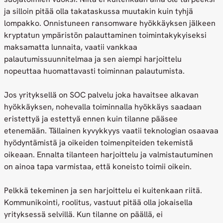
ja silloin pitää olla takataskussa muutakin kuin tyhjä
lompakko. Onnistuneen ransomware hyökkäyksen jälkeen
kryptatun ympäristön palauttaminen toimintakykyiseksi
maksamatta lunnaita, vaatii vankkaa
palautumissuunnitelmaa ja sen aiempi harjoittelu
nopeuttaa huomattavasti toiminnan palautumista.
Jos yrityksellä on SOC palvelu joka havaitsee alkavan
hyökkäyksen, nohevalla toiminnalla hyökkäys saadaan
eristettyä ja estettyä ennen kuin tilanne pääsee
etenemään. Tällainen kyvykkyys vaatii teknologian osaavaa
hyödyntämistä ja oikeiden toimenpiteiden tekemistä
oikeaan. Ennalta tilanteen harjoittelu ja valmistautuminen
on ainoa tapa varmistaa, että koneisto toimii oikein.
Pelkkä tekeminen ja sen harjoittelu ei kuitenkaan riitä.
Kommunikointi, roolitus, vastuut pitää olla jokaisella
yrityksessä selvillä. Kun tilanne on päällä, ei