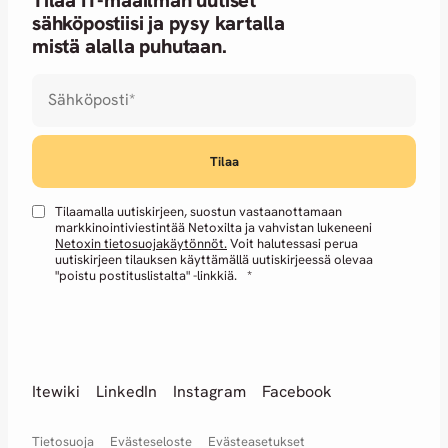
Tilaa IT-maailman uutiset
sähköpostiisi ja pysy kartalla
mistä alalla puhutaan.
Sähköposti
*
Tilaamalla uutiskirjeen, suostun vastaanottamaan
markkinointiviestintää Netoxilta ja vahvistan lukeneeni
Netoxin tietosuojakäytönnöt.
Voit halutessasi perua
uutiskirjeen tilauksen käyttämällä uutiskirjeessä olevaa
"poistu postituslistalta" -linkkiä.
*
Itewiki
LinkedIn
Instagram
Facebook
Tietosuoja
Evästeseloste
Evästeasetukset