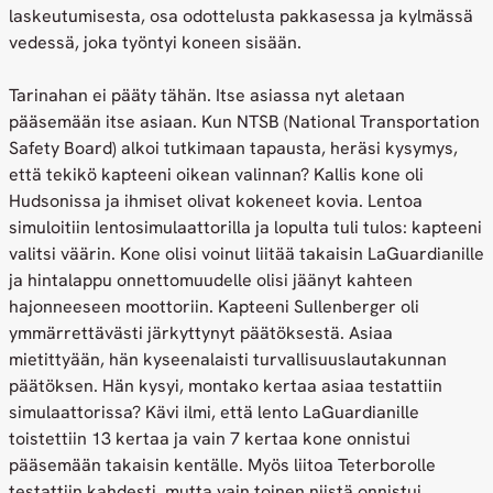
laskeutumisesta, osa odottelusta pakkasessa ja kylmässä
vedessä, joka työntyi koneen sisään.
Tarinahan ei pääty tähän. Itse asiassa nyt aletaan
pääsemään itse asiaan. Kun NTSB (National Transportation
Safety Board) alkoi tutkimaan tapausta, heräsi kysymys,
että tekikö kapteeni oikean valinnan? Kallis kone oli
Hudsonissa ja ihmiset olivat kokeneet kovia. Lentoa
simuloitiin lentosimulaattorilla ja lopulta tuli tulos: kapteeni
valitsi väärin. Kone olisi voinut liitää takaisin LaGuardianille
ja hintalappu onnettomuudelle olisi jäänyt kahteen
hajonneeseen moottoriin. Kapteeni Sullenberger oli
ymmärrettävästi järkyttynyt päätöksestä. Asiaa
mietittyään, hän kyseenalaisti turvallisuuslautakunnan
päätöksen. Hän kysyi, montako kertaa asiaa testattiin
simulaattorissa? Kävi ilmi, että lento LaGuardianille
toistettiin 13 kertaa ja vain 7 kertaa kone onnistui
pääsemään takaisin kentälle. Myös liitoa Teterborolle
testattiin kahdesti, mutta vain toinen niistä onnistui.