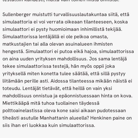
Sullenberger muistutti turvallisuuslautakuntaa siitä, että
simulaattoria ei voi verrata oikeaan tilanteeseen, koska
simulaattori ei pysty huomioimaan inhimillistä tekijää.
Simulaattorissa lentäjällä ei ole pelkoa omasta,
matkustajien tai alla olevan asuinalueen ihmisten
hengestä. Simulaattori ei putoa eikä hajoa, simulaattorissa
on aina uuden yrityksen mahdollisuus. Jos sama lentäjä
tekee simulaattorissa testejä, hän myös oppii joka
yrityksellä miten konetta tulee säätää, että sillä pystyy
liitämään perille asti. Aidossa tilanteessa mikään näistä ei
toteudu. Lentäjät tietävät, että heillä on vain yksi
mahdollisuus onnistua ja epäonnistuessaan hinta on kova.
Miettikääpä mitä tuhoa tuollainen täydessä
polttoainelastissa oleva kone saisi aikaan pudotessaan
tiheästi asutulle Manhattanin alueella? Henkinen paine on
siis ihan eri luokkaa kuin simulaattorissa.