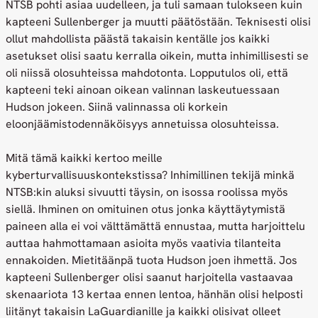
NTSB pohti asiaa uudelleen, ja tuli samaan tulokseen kuin
kapteeni Sullenberger ja muutti päätöstään. Teknisesti olisi
ollut mahdollista päästä takaisin kentälle jos kaikki
asetukset olisi saatu kerralla oikein, mutta inhimillisesti se
oli niissä olosuhteissa mahdotonta. Lopputulos oli, että
kapteeni teki ainoan oikean valinnan laskeutuessaan
Hudson jokeen. Siinä valinnassa oli korkein
eloonjäämistodennäköisyys annetuissa olosuhteissa.
Mitä tämä kaikki kertoo meille
kyberturvallisuuskontekstissa? Inhimillinen tekijä minkä
NTSB:kin aluksi sivuutti täysin, on isossa roolissa myös
siellä. Ihminen on omituinen otus jonka käyttäytymistä
paineen alla ei voi välttämättä ennustaa, mutta harjoittelu
auttaa hahmottamaan asioita myös vaativia tilanteita
ennakoiden. Mietitäänpä tuota Hudson joen ihmettä. Jos
kapteeni Sullenberger olisi saanut harjoitella vastaavaa
skenaariota 13 kertaa ennen lentoa, hänhän olisi helposti
liitänyt takaisin LaGuardianille ja kaikki olisivat olleet