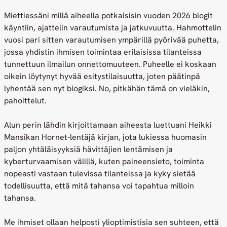
Miettiessäni millä aiheella potkaisisin vuoden 2026 blogit
käyntiin, ajattelin varautumista ja jatkuvuutta. Hahmottelin
vuosi pari sitten varautumisen ympärillä pyörivää puhetta,
jossa yhdistin ihmisen toimintaa erilaisissa tilanteissa
tunnettuun ilmailun onnettomuuteen. Puheelle ei koskaan
oikein löytynyt hyvää esitystilaisuutta, joten päätinpä
lyhentää sen nyt blogiksi. No, pitkähän tämä on vieläkin,
pahoittelut.
Alun perin lähdin kirjoittamaan aiheesta luettuani Heikki
Mansikan Hornet-lentäjä kirjan, jota lukiessa huomasin
paljon yhtäläisyyksiä hävittäjien lentämisen ja
kyberturvaamisen välillä, kuten paineensieto, toiminta
nopeasti vastaan tulevissa tilanteissa ja kyky sietää
todellisuutta, että mitä tahansa voi tapahtua milloin
tahansa.
Me ihmiset ollaan helposti ylioptimistisia sen suhteen, että