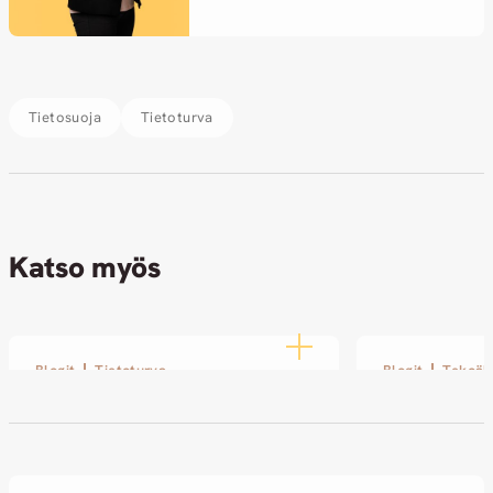
Tietosuoja
Tietoturva
Katso myös
Blogit
Tietoturva
Blogit
Tekoäl
Modern Endpoint
AI s@4keli!
Management SUMMIT 2026
15.04.2026
@ Pariisi
29.04.2026