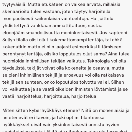
tyytyväisiä. Mutta etukäteen on vaikea arvata, millaisia
skenaarioita tulee vastaan, joten täytyy harjoitella
monipuolisesti kaikenlaisia vaihtoehtoja. Harjoittelu
yhdistettynä vankkaan ammattitaitoon, nostaa
eloonjäämismahdollisuutta moninkertaisesti. Jos kapteeni
Sullyn tilalla olisi ollut kokemattomampi lentäjä, tai ehkä
kokenutkin mutta ei niin laajasti esimerkiksi liitämiseen
perehtynyt lentäjä, olisiko lopputulos ollut sama? Aina tulee
huomioida inhimillisen tekijän vaikutus. Teknologia voi olla
täydellistä, tekijät voivat olla kokeneita ja osaavia, mutta
se pieni inhimillinen tekijä ja eroavuus voi olla ratkaiseva
tekijä sen suhteen, onko lopputulos toivottu vai ei. Siihen
voi vaikuttaa ja se vaatii oikeiden ihmisten löytämistä ja se
vaatii harjoittelua, harjoittelua, harjoittelua.
Miten sitten kyberhyökkäys etenee? Niitä on monenlaisia ja
ne etenevät eri tavoin, ja toki optimi tilanteessa
hyökkäykset eivät vain yksinkertaisesti onnistu hyvien
suojatoimien vuoksi. Niitä ei kuitenkaan aina ole tarpeeksi