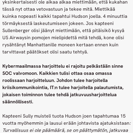
yksinkertaisesti ole aikaa alkaa miettimään, että kukahan
tässä nyt ottaa vetovastuun ja tekee mitä. Miettikää
kuinka nopeasti kaikki tapahtui Hudson joella. 4 minuuttia
törmäyksestä laskeutumiseen jokeen. Jos kapteeni
Sullenberger olisi jäänyt miettimään, että pitäisikö kysyä
US Airwaysin pomojen mielipidettä mitä tehdä, kone olisi
rysähtänyt Manhattanille moneen kertaan ennen kuin
tarvittavat päätökset olisi saatu tehtyä.
Kybermaailmassa harjoittelu ei rajoitu pelkästään sinne
SOC valvomoon. Kaikkien tulisi ottaa osaa omassa
roolissaan harjoitteluun. Johdon tulee harjoitella
kriisikommunikointia, IT:n tulee harjoitella palautumista,
jokaisen toiminnon tulee tehdä jatkuvuusharjoittelua
säännöllisesti.
Kapteeni Sully muisteli tuota Hudson joen tapahtumaa 15
vuotta myöhemmin ja lausui erään johtavista ajatuksistaan
:
Turvallisuus ei ole päämäärä, se on päättymätön, jatkuvaa