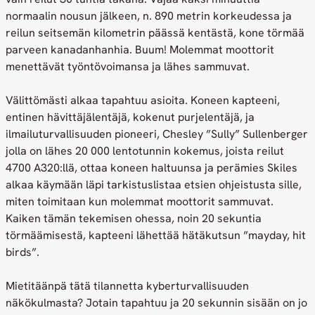
normaalin nousun jälkeen, n. 890 metrin korkeudessa ja
reilun seitsemän kilometrin päässä kentästä, kone törmää
parveen kanadanhanhia. Buum! Molemmat moottorit
menettävät työntövoimansa ja lähes sammuvat.
Välittömästi alkaa tapahtuu asioita. Koneen kapteeni,
entinen hävittäjälentäjä, kokenut purjelentäjä, ja
ilmailuturvallisuuden pioneeri, Chesley ”Sully” Sullenberger
jolla on lähes 20 000 lentotunnin kokemus, joista reilut
4700 A320:llä, ottaa koneen haltuunsa ja perämies Skiles
alkaa käymään läpi tarkistuslistaa etsien ohjeistusta sille,
miten toimitaan kun molemmat moottorit sammuvat.
Kaiken tämän tekemisen ohessa, noin 20 sekuntia
törmäämisestä, kapteeni lähettää hätäkutsun ”mayday, hit
birds”.
Mietitäänpä tätä tilannetta kyberturvallisuuden
näkökulmasta? Jotain tapahtuu ja 20 sekunnin sisään on jo