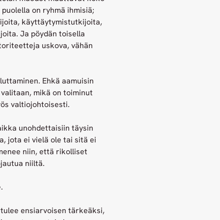
puolella on ryhmä ihmisiä;
joita, käyttäytymistutkijoita,
joita. Ja pöydän toisella
ktoriteetteja uskova, vähän
ouluttaminen. Ehkä aamuisin
ä valitaan, mikä on toiminut
s valtiojohtoisesti.
ikka unohdettaisiin täysin
jota ei vielä ole tai sitä ei
enee niin, että rikolliset
autua niiltä.
.
 tulee ensiarvoisen tärkeäksi,