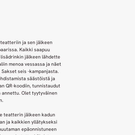
teatteriin ja sen jälkeen
aarissa. Kaikki saapuu
 lisädrinkin jälkeen lähdette
aliin menoa vessassa ja näet
en Sakset seis -kampanjasta.
ohdistamista säästöistä ja
n QR-koodiin, tunnistaudut
n annettu. Olet tyytyväinen
in.
tte teatterin jälkeen kadun
ijan ja kaikkien yllätykseksi
a muutaman epäonnistuneen