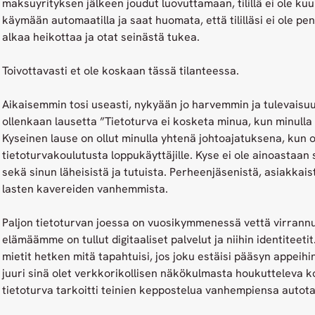
maksuyrityksen jälkeen joudut luovuttamaan, tilillä ei ole k
käymään automaatilla ja saat huomata, että tililläsi ei ole pe
alkaa heikottaa ja otat seinästä tukea.
Toivottavasti et ole koskaan tässä tilanteessa.
Aikaisemmin tosi useasti, nykyään jo harvemmin ja tulevaisuu
ollenkaan lausetta ”Tietoturva ei kosketa minua, kun minulla 
Kyseinen lause on ollut minulla yhtenä johtoajatuksena, kun 
tietoturvakoulutusta loppukäyttäjille. Kyse ei ole ainoastaan
sekä sinun läheisistä ja tutuista. Perheenjäsenistä, asiakkai
lasten kavereiden vanhemmista.
Paljon tietoturvan joessa on vuosikymmenessä vettä virran
elämäämme on tullut digitaaliset palvelut ja niihin identiteetit
mietit hetken mitä tapahtuisi, jos joku estäisi pääsyn appei
juuri sinä olet verkkorikollisen näkökulmasta houkutteleva k
tietoturva tarkoitti teinien keppostelua vanhempiensa autotal