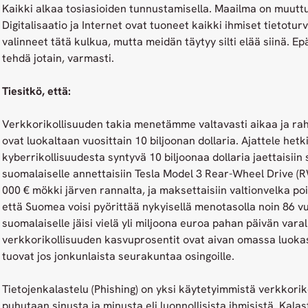
Kaikki alkaa tosiasioiden tunnustamisella. Maailma on muutt
Digitalisaatio ja Internet ovat tuoneet kaikki ihmiset tietoturv
valinneet tätä kulkua, mutta meidän täytyy silti elää siinä. 
tehdä jotain, varmasti.
Tiesitkö, että:
Verkkorikollisuuden takia menetämme valtavasti aikaa ja r
ovat luokaltaan vuosittain 10 biljoonan dollaria. Ajattele hetk
kyberrikollisuudesta syntyvä 10 biljoonaa dollaria jaettaisiin 
suomalaiselle annettaisiin Tesla Model 3 Rear-Wheel Drive (R
000 € mökki järven rannalta, ja maksettaisiin valtionvelka pois, 
että Suomea voisi pyörittää nykyisellä menotasolla noin 86 vuo
suomalaiselle jäisi vielä yli miljoona euroa pahan päivän vara
verkkorikollisuuden kasvuprosentit ovat aivan omassa luoka
tuovat jos jonkunlaista seurakuntaa osingoille.
Tietojenkalastelu (Phishing) on yksi käytetyimmistä verkkoriko
puhutaan sinusta ja minusta eli luonnollisista ihmisistä. Ka