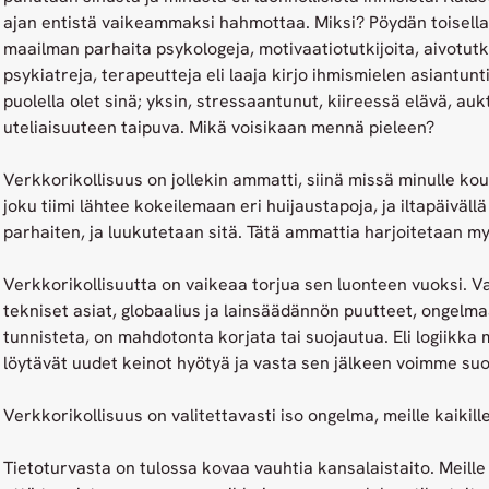
ajan entistä vaikeammaksi hahmottaa. Miksi? Pöydän toisella 
maailman parhaita psykologeja, motivaatiotutkijoita, aivotutki
psykiatreja, terapeutteja eli laaja kirjo ihmismielen asiantunti
puolella olet sinä; yksin, stressaantunut, kiireessä elävä, au
uteliaisuuteen taipuva. Mikä voisikaan mennä pieleen?
Verkkorikollisuus on jollekin ammatti, siinä missä minulle k
joku tiimi lähtee kokeilemaan eri huijaustapoja, ja iltapäiväll
parhaiten, ja luukutetaan sitä. Tätä ammattia harjoitetaan myö
Verkkorikollisuutta on vaikeaa torjua sen luonteen vuoksi. Va
tekniset asiat, globaalius ja lainsäädännön puutteet, ongelmaa, 
tunnisteta, on mahdotonta korjata tai suojautua. Eli logiikka m
löytävät uudet keinot hyötyä ja vasta sen jälkeen voimme suoj
Verkkorikollisuus on valitettavasti iso ongelma, meille kaikille
Tietoturvasta on tulossa kovaa vauhtia kansalaistaito. Meille