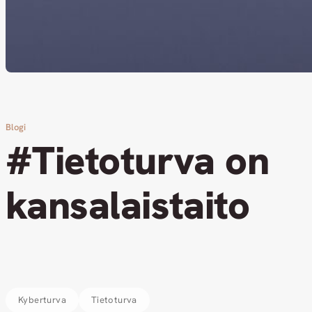
Blogi
#Tietoturva on
kansalaistaito
Kyberturva
Tietoturva