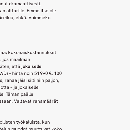
unut dramaattisesti.
an alttarille. Emme itse ole
Epäreilua, ehkä. Voimmeko
ahaa; kokonaiskustannukset
i: jos maailman
siten, että
jokaiselle
WD) – hinta noin 51 990 €, 100
rahaa jäisi silti niin paljon,
tta – ja jokaiselle
lle. Tämän päälle
ssaan. Valtavat rahamäärät
llisten työkaluista, kun
lastelun muodot muuttuvat koko