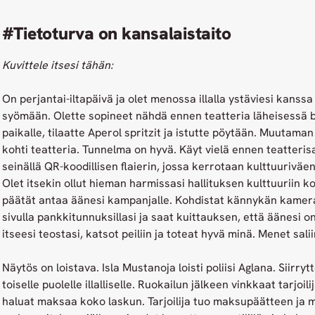
#Tietoturva on kansalaistaito
Kuvittele itsesi tähän:
On perjantai-iltapäivä ja olet menossa illalla ystäviesi kanssa 
syömään. Olette sopineet nähdä ennen teatteria läheisessä b
paikalle, tilaatte Aperol spritzit ja istutte pöytään. Muutaman
kohti teatteria. Tunnelma on hyvä. Käyt vielä ennen teatteris
seinällä QR-koodillisen flaierin, jossa kerrotaan kulttuurivä
Olet itsekin ollut hieman harmissasi hallituksen kulttuuriin k
päätät antaa äänesi kampanjalle. Kohdistat kännykän kamera
sivulla pankkitunnuksillasi ja saat kuittauksen, että äänesi o
itseesi teostasi, katsot peiliin ja toteat hyvä minä. Menet sali
Näytös on loistava. Isla Mustanoja loisti poliisi Aglana. Siirry
toiselle puolelle illalliselle. Ruokailun jälkeen vinkkaat tarjoil
haluat maksaa koko laskun. Tarjoilija tuo maksupäätteen j