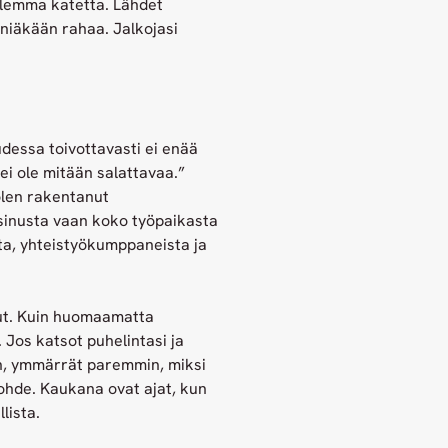
uulemma katetta. Lähdet
nniäkään rahaa. Jalkojasi
dessa toivottavasti ei enää
ei ole mitään salattavaa.”
olen rakentanut
 sinusta vaan koko työpaikasta
sta, yhteistyökumppaneista ja
nut. Kuin huomaamatta
. Jos katsot puhelintasi ja
hin, ymmärrät paremmin, miksi
ohde. Kaukana ovat ajat, kun
lista.