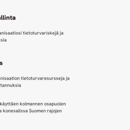
llinta
isaatiosi tietoturvariskejä ja
sia
s
nisaation tietoturvaresursseja ja
stannuksia
käyttäen kolmannen osapuolen
ssa konesalissa Suomen rajojen