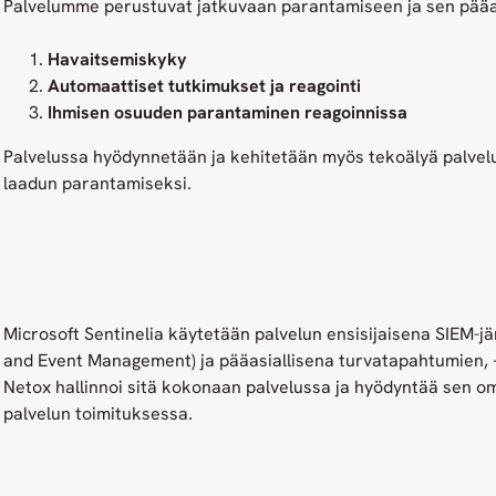
Palvelumme perustuvat jatkuvaan parantamiseen ja sen pääal
Havaitsemiskyky
Automaattiset tutkimukset ja reagointi
Ihmisen osuuden parantaminen reagoinnissa
Palvelussa hyödynnetään ja kehitetään myös tekoälyä palvel
laadun parantamiseksi.
Microsoft Sentinelia käytetään palvelun ensisijaisena SIEM-jä
and Event Management) ja pääasiallisena turvatapahtumien, -
Netox hallinnoi sitä kokonaan palvelussa ja hyödyntää sen o
palvelun toimituksessa.