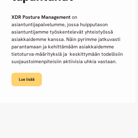
XDR Posture Management
on
asiantuntijapalvelumme, jossa huipputason
asiantuntijamme työskentelevät yhteistyössä
asiakkaidemme kanssa. Näin pyrimme jatkuvasti
parantamaan ja kehittämääm asiakkaidemme
tietoturva-määrityksiä ja keskittymään todellisiin
suojaustoimenpiteisiin aktiivisia uhkia vastaan.
Lue lisää