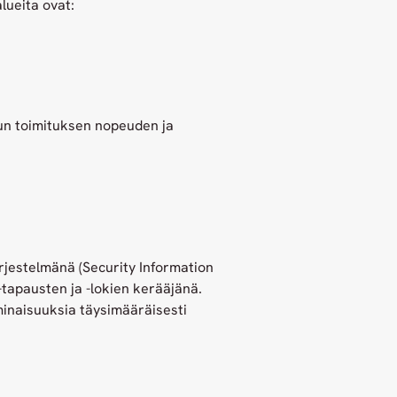
ueita ovat:
un toimituksen nopeuden ja
rjestelmänä (Security Information
tapausten ja -lokien kerääjänä.
minaisuuksia täysimääräisesti