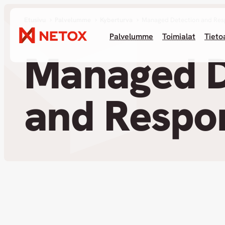
Etusivu
Palvelumme
Kyberturva­
Managed Detection and Re
Palvelumme
Toimialat
Tieto
Managed D
and Respo