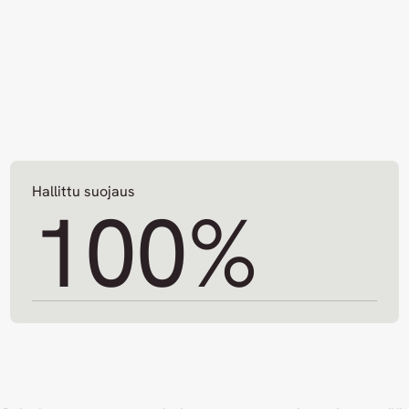
Hallittu suojaus
100
%