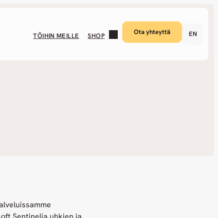
Ota yhteyttä
EN
TÖIHIN MEILLE
SHOP
Palveluissamme
ft Sentinelia uhkien ja