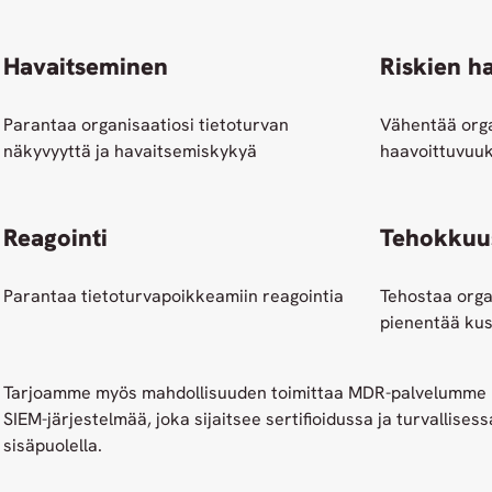
Havaitseminen
Riskien ha
Parantaa organisaatiosi tietoturvan
Vähentää organ
näkyvyyttä ja havaitsemiskykyä
haavoittuvuuk
Reagointi
Tehokkuu
Parantaa tietoturvapoikkeamiin reagointia
Tehostaa orga
pienentää ku
Tarjoamme myös mahdollisuuden toimittaa MDR-palvelumme 
SIEM-järjestelmää, joka sijaitsee sertifioidussa ja turvallise
sisäpuolella.