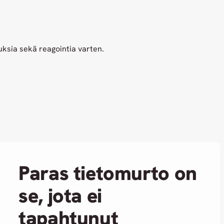
uksia sekä reagointia varten.
Paras tietomurto on
se, jota ei
tapahtunut