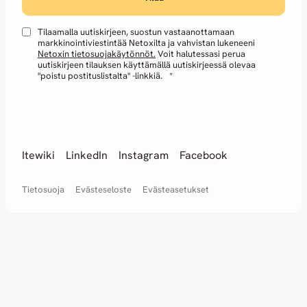
Tilaamalla uutiskirjeen, suostun vastaanottamaan
markkinointiviestintää Netoxilta ja vahvistan lukeneeni
Netoxin tietosuojakäytönnöt.
Voit halutessasi perua
uutiskirjeen tilauksen käyttämällä uutiskirjeessä olevaa
"poistu postituslistalta" -linkkiä.
*
Itewiki
LinkedIn
Instagram
Facebook
Tietosuoja
Evästeseloste
Evästeasetukset