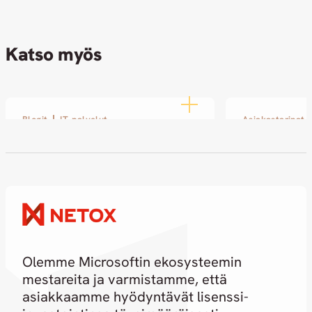
Katso myös
Blogit
IT-palvelut
Asiakastarinat
Disobey 2026: Netox näkyi
SOLin ja Ne
ja kuului kyberin ytimessä
kasvoi pien
pitkäjäntei
19.02.2026
kumppanuu
18.02.2026
Olemme Microsoftin ekosysteemin
mestareita ja varmistamme, että
asiakkaamme hyödyntävät lisenssi-