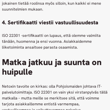
jokainen tietää roolinsa myös silloin, kun kaikki ei mene
suunnitelmien mukaan.
4. Sertifikaatti viestii vastuullisuudesta
ISO 22301 -sertifikaatti on lupaus, että olemme valmiita
tänään, huomenna ja ensi vuonna. Asiakkaidemme
liiketoiminta ansaitsee parasta osaamista.
Matka jatkuu ja suunta on
huipulle
Netoxin tavoite on kirkas: olla Pohjoismaiden johtava IT-
palvelutoimittaja. ISO 22301 on vain yksi virstanpylväs tällä
matkalla – mutta meille se merkitsee sitä, että voimme
tarjota asiakkaillemme entistä varmempaa,
vastuullisempaa ja vaikuttavampaa palvelua.