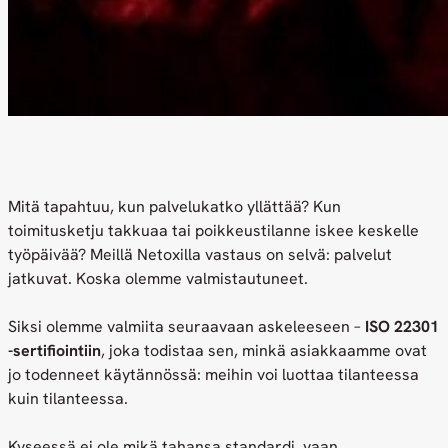
Mitä tapahtuu, kun palvelukatko yllättää? Kun
toimitusketju takkuaa tai poikkeustilanne iskee keskelle
työpäivää? Meillä Netoxilla vastaus on selvä: palvelut
jatkuvat. Koska olemme valmistautuneet.
Siksi olemme valmiita seuraavaan askeleeseen –
ISO 22301
-sertifiointiin
, joka todistaa sen, minkä asiakkaamme ovat
jo todenneet käytännössä: meihin voi luottaa tilanteessa
kuin tilanteessa.
Kyseessä ei ole mikä tahansa standardi, vaan