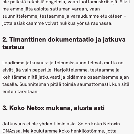
ole pelkkiä teknisiä ongelmia, vaan luottamuskriisejä. Siksi
me emme jätä asioita sattuman varaan, vaan
suunnittelemme, testaamme ja varaudumme etukäteen –
jotta asiakkaamme voivat nukkua yönsä rauhassa.
2. Timanttinen dokumentaatio ja jatkuva
testaus
Laadimme jatkuvuus- ja toipumissuunnitelmat, mutta ne
eivät jää vain paperille. Harjoittelemme, testaamme ja
kehitämme niitä jatkuvasti ja pidämme osaamisemme ajan
tasalla. Suunnitelman pitää toimia saumattomasti, kun sitä
eniten tarvitaan.
3. Koko Netox mukana, alusta asti
Jatkuvuus ei ole yhden tiimin asia. Se on koko Netoxin
DNA:ssa. Me koulutamme koko henkilöstömme, jotta