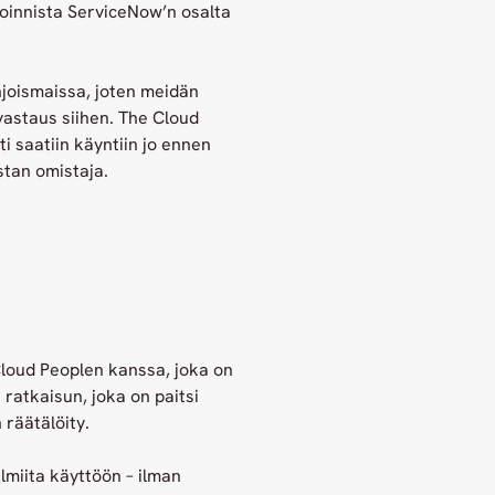
soinnista ServiceNow’n osalta
hjoismaissa, joten meidän
 vastaus siihen. The Cloud
i saatiin käyntiin jo ennen
stan omistaja.
loud Peoplen kanssa, joka on
atkaisun, joka on paitsi
 räätälöity.
lmiita käyttöön – ilman