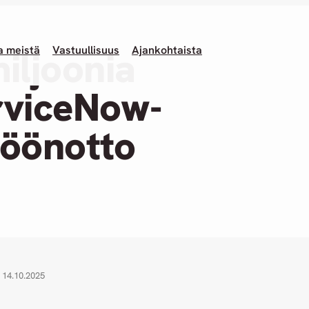
a meistä
Vastuullisuus
Ajankohtaista
iljoonia
rviceNow-
töönotto
14.10.2025