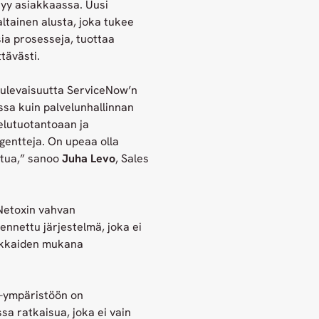
ysyy asiakkaassa. Uusi
altainen alusta, joka tukee
ia prosesseja, tuottaa
tävästi.
tulevaisuutta ServiceNow’n
ssa kuin palvelunhallinnan
elutuotantoaan ja
gentteja. On upeaa olla
etua,” sanoo
Juha Levo
, Sales
Netoxin vahvan
nnettu järjestelmä, joka ei
iakkaiden mukana
w-ympäristöön on
sa ratkaisua, joka ei vain