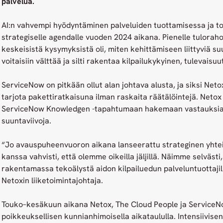
palvelua.
AI:n vahvempi hyödyntäminen palveluiden tuottamisessa ja t
strategiselle agendalle vuoden 2024 aikana. Pienelle tulorahoit
keskeisistä kysymyksistä oli, miten kehittämiseen liittyviä su
voitaisiin välttää ja silti rakentaa kilpailukykyinen, tulevais
ServiceNow on pitkään ollut alan johtava alusta, ja siksi Netox
tarjota pakettiratkaisuna ilman raskaita räätälöintejä. Netox
ServiceNow Knowledgen -tapahtumaan hakemaan vastauksia 
suuntaviivoja.
“Jo avauspuheenvuoron aikana lanseerattu strateginen yhtei
kanssa vahvisti, että olemme oikeilla jäljillä. Näimme selväst
rakentamassa tekoälystä aidon kilpailuedun palveluntuottaji
Netoxin liiketoimintajohtaja.
Touko–kesäkuun aikana Netox, The Cloud People ja ServiceN
poikkeuksellisen kunnianhimoisella aikataululla. Intensiivise