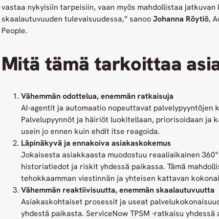
vastaa nykyisiin tarpeisiin, vaan myös mahdollistaa jatkuvan 
skaalautuvuuden tulevaisuudessa,” sanoo
Johanna Röytiö
, 
People.
Mitä tämä tarkoittaa asia
Vähemmän odottelua, enemmän ratkaisuja
AI-agentit ja automaatio nopeuttavat palvelypyyntöjen k
Palvelupyynnöt ja häiriöt luokitellaan, priorisoidaan ja 
usein jo ennen kuin ehdit itse reagoida.
Läpinäkyvä ja ennakoiva asiakaskokemus
Jokaisesta asiakkaasta muodostuu reaaliaikainen 360° 
historiatiedot ja riskit yhdessä paikassa. Tämä mahdol
tehokkaamman viestinnän ja yhteisen kattavan kokona
Vähemmän reaktiivisuutta, enemmän skaalautuvuutta
Asiakaskohtaiset prosessit ja useat palvelukokonaisuude
yhdestä paikasta. ServiceNow TPSM -ratkaisu yhdessä 