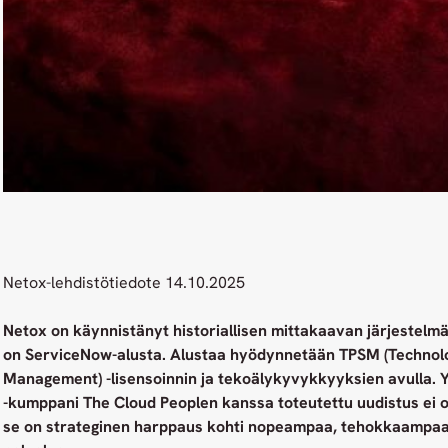
Netox-lehdistötiedote 14.10.2025
Netox on käynnistänyt historiallisen mittakaavan järjestelm
on ServiceNow-alusta. Alustaa hyödynnetään TPSM (Technolo
Management) -lisensoinnin ja tekoälykyvykkyyksien avulla. 
-kumppani The Cloud Peoplen kanssa toteutettu uudistus ei ol
se on strateginen harppaus kohti nopeampaa, tehokkaampaa