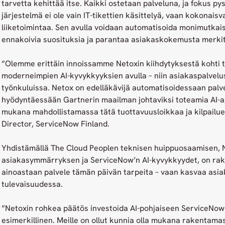
tarvetta kehittää itse. Kaikki ostetaan palveluna, ja fokus p
järjestelmä ei ole vain IT-tikettien käsittelyä, vaan kokonaisv
liiketoimintaa. Sen avulla voidaan automatisoida monimutkais
ennakoivia suosituksia ja parantaa asiakaskokemusta merkit
”Olemme erittäin innoissamme Netoxin kiihdytyksestä kohti 
moderneimpien AI-kyvykkyyksien avulla – niin asiakaspalvelu
työnkuluissa. Netox on edelläkävijä automatisoidessaan palv
hyödyntäessään Gartnerin maailman johtaviksi toteamia AI-a
mukana mahdollistamassa tätä tuottavuusloikkaa ja kilpailu
Director, ServiceNow Finland.
Yhdistämällä The Cloud Peoplen teknisen huippuosaamisen, 
asiakasymmärryksen ja ServiceNow’n AI-kyvykkyydet, on rake
ainoastaan palvele tämän päivän tarpeita – vaan kasvaa as
tulevaisuudessa.
”Netoxin rohkea päätös investoida AI-pohjaiseen ServiceNo
esimerkillinen. Meille on ollut kunnia olla mukana rakentamas