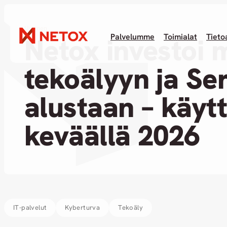
Uutinen
Palvelumme
Toimialat
Tieto
Netox investoi m
tekoälyyn ja Se
alustaan – käyt
keväällä 2026
IT-palvelut
Kyberturva
Tekoäly