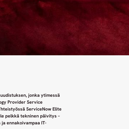
äuudistuksen, jonka ytimessä
gy Provider Service
Yhteistyössä ServiceNow Elite
e pelkkä tekninen päivitys –
 ja ennakoivampaa IT-