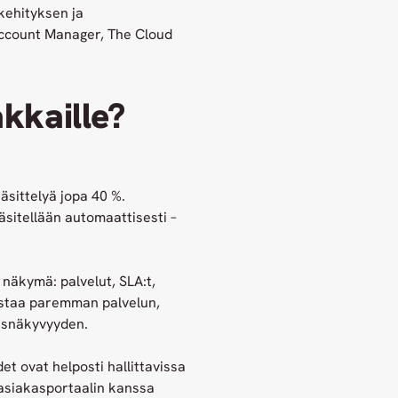
kehityksen ja
Account Manager, The Cloud
kkaille?
äsittelyä jopa 40 %.
käsitellään automaattisesti –
näkymä: palvelut, SLA:t,
listaa paremman palvelun,
isnäkyvyyden.
t ovat helposti hallittavissa
asiakasportaalin kanssa