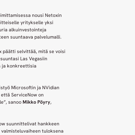
oimittamisessa nousi Netoxin
teiselle yritykselle yksi
uria alkuinvestointeja
uuteen suuntaava palvelumalli.
 päätti selvittää, mitä se voisi
 suuntasi Las Vegasiin
ja konkreettisia
styö Microsoftin ja NVidian
i, että ServiceNow on
lle”, sanoo
Mikko Pöyry
,
ow suunnittelivat hankkeen
n valmisteluvaiheen tuloksena