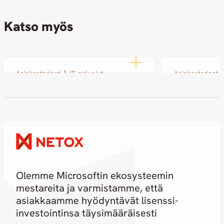
Katso myös
Asiakastarinat
IT-palvelut
Asiakastarinat
SOLin ja Netoxin yhteistyö
Modernin a
kasvoi pienestä kokeilusta
AkvaCity
pitkäjänteiseksi
17.12.2025
kumppanuudeksi
18.02.2026
Olemme Microsoftin ekosysteemin
mestareita ja varmistamme, että
asiakkaamme hyödyntävät lisenssi-
investointinsa täysimääräisesti