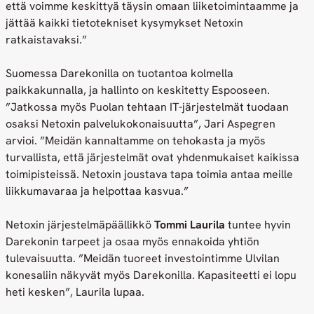
että voimme keskittyä täysin omaan liiketoimintaamme ja
jättää kaikki tietotekniset kysymykset Netoxin
ratkaistavaksi.”
Suomessa Darekonilla on tuotantoa kolmella
paikkakunnalla, ja hallinto on keskitetty Espooseen.
”Jatkossa myös Puolan tehtaan IT-järjestelmät tuodaan
osaksi Netoxin palvelukokonaisuutta”, Jari Aspegren
arvioi. ”Meidän kannaltamme on tehokasta ja myös
turvallista, että järjestelmät ovat yhdenmukaiset kaikissa
toimipisteissä. Netoxin joustava tapa toimia antaa meille
liikkumavaraa ja helpottaa kasvua.”
Netoxin järjestelmäpäällikkö
Tommi Laurila
tuntee hyvin
Darekonin tarpeet ja osaa myös ennakoida yhtiön
tulevaisuutta. ”Meidän tuoreet investointimme Ulvilan
konesaliin näkyvät myös Darekonilla. Kapasiteetti ei lopu
heti kesken”, Laurila lupaa.