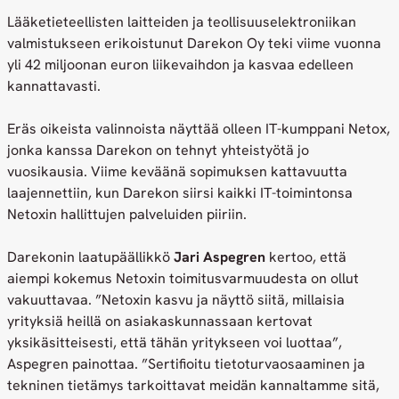
Lääketieteellisten laitteiden ja teollisuuselektroniikan
valmistukseen erikoistunut Darekon Oy teki viime vuonna
yli 42 miljoonan euron liikevaihdon ja kasvaa edelleen
kannattavasti.
Eräs oikeista valinnoista näyttää olleen IT-kumppani Netox,
jonka kanssa Darekon on tehnyt yhteistyötä jo
vuosikausia. Viime keväänä sopimuksen kattavuutta
laajennettiin, kun Darekon siirsi kaikki IT-toimintonsa
Netoxin hallittujen palveluiden piiriin.
Darekonin laatupäällikkö
Jari Aspegren
kertoo, että
aiempi kokemus Netoxin toimitusvarmuudesta on ollut
vakuuttavaa. ”Netoxin kasvu ja näyttö siitä, millaisia
yrityksiä heillä on asiakaskunnassaan kertovat
yksikäsitteisesti, että tähän yritykseen voi luottaa”,
Aspegren painottaa. ”Sertifioitu tietoturvaosaaminen ja
tekninen tietämys tarkoittavat meidän kannaltamme sitä,