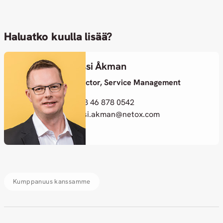
Haluatko kuulla lisää?
Anssi Åkman
Director, Service Management
+358 46 878 0542
anssi.akman@netox.com
Kumppanuus kanssamme