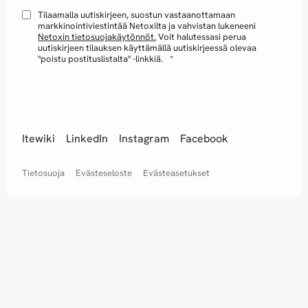
Tilaamalla uutiskirjeen, suostun vastaanottamaan
markkinointiviestintää Netoxilta ja vahvistan lukeneeni
Netoxin tietosuojakäytönnöt.
Voit halutessasi perua
uutiskirjeen tilauksen käyttämällä uutiskirjeessä olevaa
"poistu postituslistalta" -linkkiä.
*
Itewiki
LinkedIn
Instagram
Facebook
Tietosuoja
Evästeseloste
Evästeasetukset