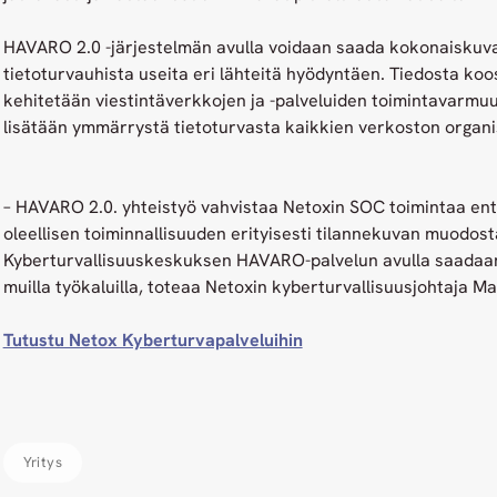
HAVARO 2.0 -järjestelmän avulla voidaan saada kokonaiskuva
tietoturvauhista useita eri lähteitä hyödyntäen. Tiedosta koo
kehitetään viestintäverkkojen ja -palveluiden toimintavarmuut
lisätään ymmärrystä tietoturvasta kaikkien verkoston organi
– HAVARO 2.0. yhteistyö vahvistaa Netoxin SOC toimintaa en
oleellisen toiminnallisuuden erityisesti tilannekuvan muodos
Kyberturvallisuuskeskuksen HAVARO-palvelun avulla saadaan t
muilla työkaluilla, toteaa Netoxin kyberturvallisuusjohtaja 
Tutustu Netox Kyberturvapalveluihin
Yritys