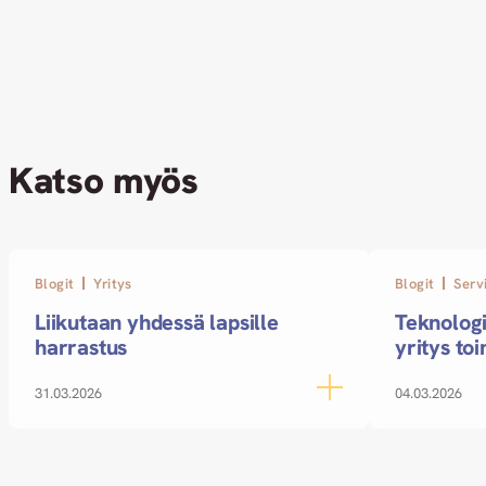
Katso myös
Blogit
Yritys
Blogit
Serv
Liikutaan yhdessä lapsille
Teknologi
harrastus
yritys toi
31.03.2026
04.03.2026