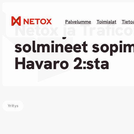
Uutinen
Palvelumme
Toimialat
Tieto
Netox ja Trafic
solmineet sopi
Havaro 2:sta
Yritys