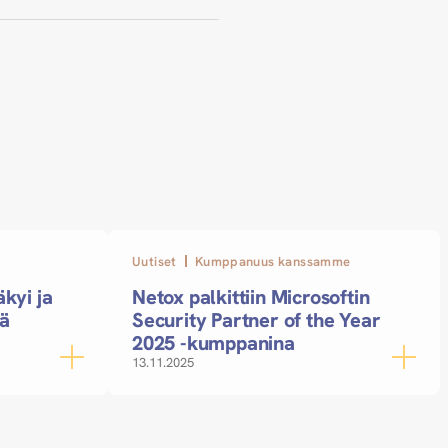
Uutiset
Kumppanuus kanssamme
kyi ja
Netox palkittiin Microsoftin
sä
Security Partner of the Year
2025 -kumppanina
13.11.2025