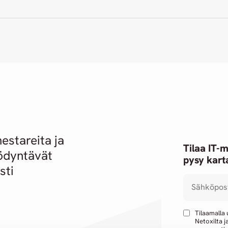
stareita ja
Tilaa IT-m
ödyntävät
pysy karta
sti
Sähköpos
Tilaamalla
Netoxilta j