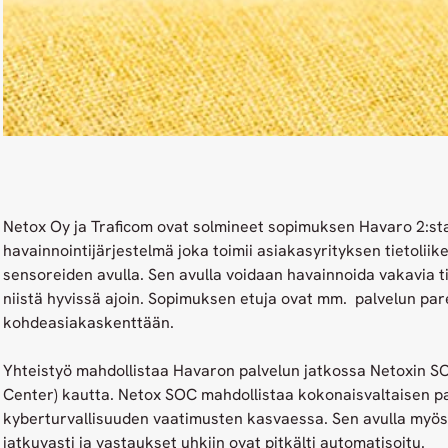
Netox Oy ja Traficom ovat solmineet sopimuksen Havaro 2:sta
havainnointijärjestelmä joka toimii asiakasyrityksen tietoliik
sensoreiden avulla. Sen avulla voidaan havainnoida vakavia t
niistä hyvissä ajoin. Sopimuksen etuja ovat mm. palvelun pa
kohdeasiakaskenttään.
Yhteistyö mahdollistaa Havaron palvelun jatkossa Netoxin S
Center) kautta. Netox SOC mahdollistaa kokonaisvaltaisen 
kyberturvallisuuden vaatimusten kasvaessa. Sen avulla myös 
jatkuvasti ja vastaukset uhkiin ovat pitkälti automatisoitu.