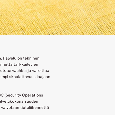
. Palvelu on tekninen
ennettä tarkkailevien
ietoturvauhkia ja varoittaa
rempi skaalattavuus laajaan
OC (Security Operations
palvelukokonaisuuden
valvotaan tietoliikennettä