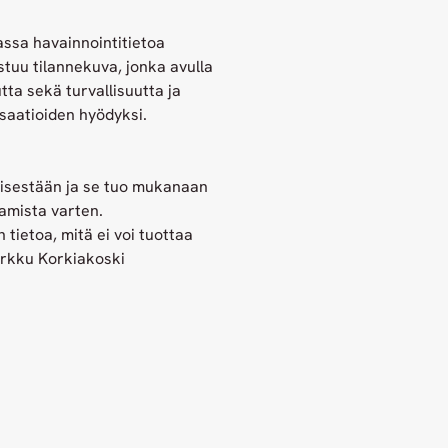
ssa havainnointitietoa
stuu tilannekuva, jonka avulla
ta sekä turvallisuutta ja
saatioiden hyödyksi.
tisestään ja se tuo mukanaan
tamista varten.
ietoa, mitä ei voi tuottaa
Markku Korkiakoski