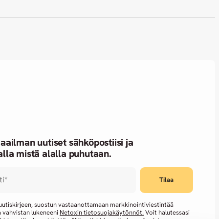
aailman uutiset sähköpostiisi ja
lla mistä alalla puhutaan.
ti
*
 uutiskirjeen, suostun vastaanottamaan markkinointiviestintää
a vahvistan lukeneeni
Netoxin tietosuojakäytönnöt.
Voit halutessasi