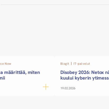
ice Now
Blogit
IT-palvelut
a määrittää, miten
Disobey 2026: Netox nä
mii
kuului kyberin ytimes
19.02.2026