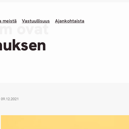
a meistä
Vastuullisuus
Ajankohtaista
om ovat
muksen
09.12.2021